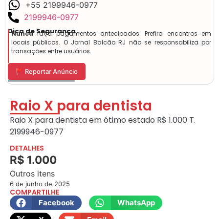
+55 2199946-0977
2199946-0977
Dica de Segurança
Nunca
faça pagamentos antecipados. Prefira encontros em
locais públicos. O Jornal Balcão RJ não se responsabiliza por
transações entre usuários.
🚩 Reportar Anúncio
Raio X para dentista
Raio X para dentista em ótimo estado R$ 1.000 T.
2199946-0977
DETALHES
R$ 1.000
Outros itens
6 de junho de 2025
COMPARTILHE
Facebook
WhatsApp