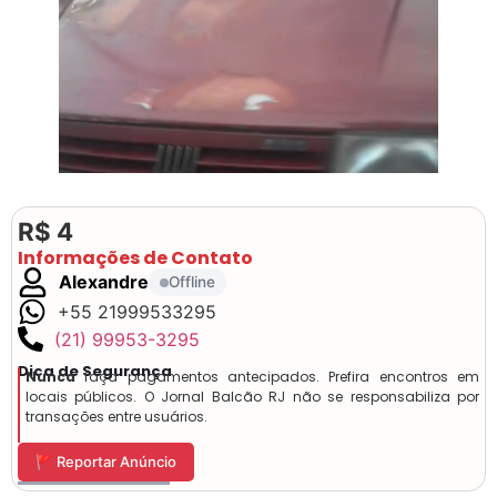
R$ 4
Informações de Contato
Alexandre
Offline
+55 21999533295
(21) 99953-3295
Dica de Segurança
Nunca
faça pagamentos antecipados. Prefira encontros em
locais públicos. O Jornal Balcão RJ não se responsabiliza por
transações entre usuários.
🚩 Reportar Anúncio