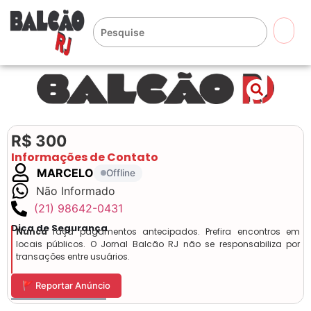
🔍
R$ 300
Informações de Contato
MARCELO
Offline
Não Informado
(21) 98642-0431
Dica de Segurança
Nunca
faça pagamentos antecipados. Prefira encontros em
locais públicos. O Jornal Balcão RJ não se responsabiliza por
transações entre usuários.
🚩 Reportar Anúncio