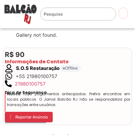
🔍
Gallery not found.
R$ 90
Informações de Contato
S.O.S Restauração
Offline
+55 21980100757
21980100757
Dica de Segurança
Nunca
faça pagamentos antecipados. Prefira encontros em
locais públicos. O Jornal Balcão RJ não se responsabiliza por
transações entre usuários.
🚩 Reportar Anúncio