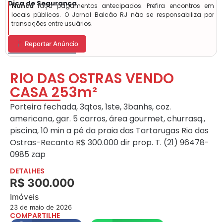
Dica de Segurança
Nunca
faça pagamentos antecipados. Prefira encontros em
locais públicos. O Jornal Balcão RJ não se responsabiliza por
transações entre usuários.
Reportar Anúncio
RIO DAS OSTRAS VENDO
CASA 253m²
Porteira fechada, 3qtos, 1ste, 3banhs, coz.
americana, gar. 5 carros, área gourmet, churrasq.,
piscina, 10 min a pé da praia das Tartarugas Rio das
Ostras-Recanto R$ 300.000 dir prop. T. (21) 96478-
0985 zap
DETALHES
R$ 300.000
Imóveis
23 de maio de 2026
COMPARTILHE