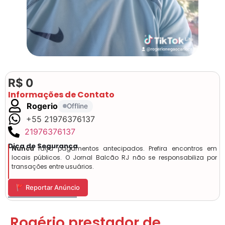
R$ 0
Informações de Contato
Rogerio
Offline
+55 21976376137
21976376137
Dica de Segurança
Nunca
faça pagamentos antecipados. Prefira encontros em
locais públicos. O Jornal Balcão RJ não se responsabiliza por
transações entre usuários.
🚩 Reportar Anúncio
Rogério prestador de