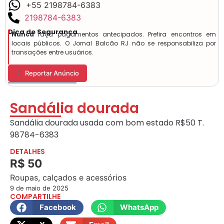
+55 2198784-6383
2198784-6383
Dica de Segurança
Nunca
faça pagamentos antecipados. Prefira encontros em
locais públicos. O Jornal Balcão RJ não se responsabiliza por
transações entre usuários.
Reportar Anúncio
Sandália dourada
Sandália dourada usada com bom estado R$50 T.
98784-6383
DETALHES
R$ 50
Roupas, calçados e acessórios
9 de maio de 2025
COMPARTILHE
Facebook
WhatsApp