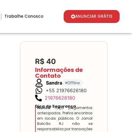
Trabalhe Conosco
ANUNCIAR GRÁTIS
R$ 40
Informações de
Contato
Sandra
Offline
+55 21976626180
21976626180
Dica de Segurança
Nunca
faça pagamentos
antecipados. Prefira encontros
em locais públicos. O Jornal
Balcão RJ não se
responsabiliza por transações