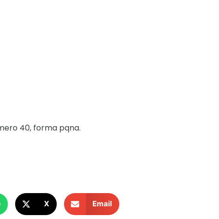
mero 40, forma pqna.
p
X
Email