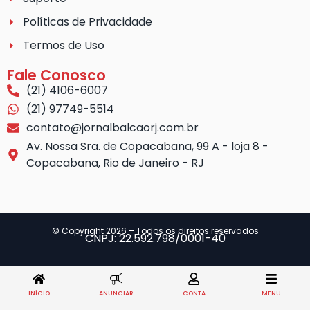
Políticas de Privacidade
Termos de Uso
Fale Conosco
(21) 4106-6007
(21) 97749-5514
contato@jornalbalcaorj.com.br
Av. Nossa Sra. de Copacabana, 99 A - loja 8 -
Copacabana, Rio de Janeiro - RJ
© Copyright 2026 – Todos os direitos reservados
CNPJ: 22.592.798/0001-40
INÍCIO
ANUNCIAR
CONTA
MENU