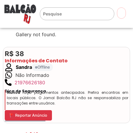
🔍
Gallery not found.
R$ 38
Informações de Contato
Sandra
Offline
Não Informado
21976626180
Dica de Segurança
Nunca
faça pagamentos antecipados. Prefira encontros em
locais públicos. O Jornal Balcão RJ não se responsabiliza por
transações entre usuários.
🚩 Reportar Anúncio