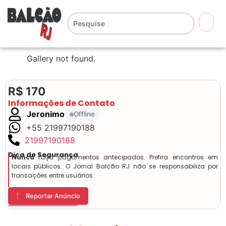
🔍
Gallery not found.
R$ 170
Informações de Contato
Jeronimo
Offline
+55 21997190188
21997190188
Dica de Segurança
Nunca
faça pagamentos antecipados. Prefira encontros em
locais públicos. O Jornal Balcão RJ não se responsabiliza por
transações entre usuários.
🚩 Reportar Anúncio