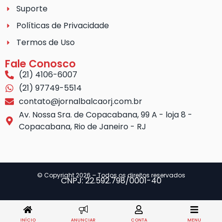
Suporte
Políticas de Privacidade
Termos de Uso
Fale Conosco
(21) 4106-6007
(21) 97749-5514
contato@jornalbalcaorj.com.br
Av. Nossa Sra. de Copacabana, 99 A - loja 8 -
Copacabana, Rio de Janeiro - RJ
© Copyright 2026 – Todos os direitos reservados
CNPJ: 22.592.798/0001-40
INÍCIO
ANUNCIAR
CONTA
MENU