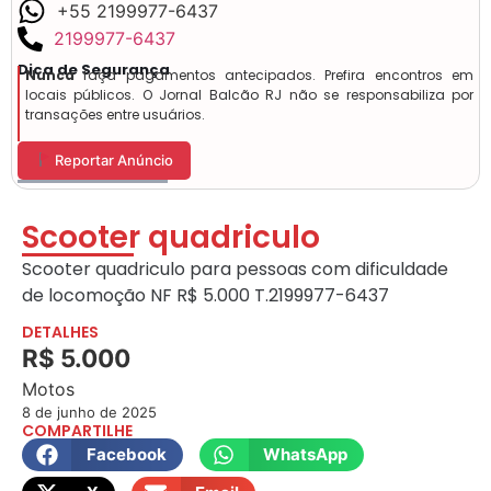
+55 2199977-6437
2199977-6437
Dica de Segurança
Nunca
faça pagamentos antecipados. Prefira encontros em
locais públicos. O Jornal Balcão RJ não se responsabiliza por
transações entre usuários.
Reportar Anúncio
Scooter quadriculo
Scooter quadriculo para pessoas com dificuldade
de locomoção NF R$ 5.000 T.2199977-6437
DETALHES
R$ 5.000
Motos
8 de junho de 2025
COMPARTILHE
Facebook
WhatsApp