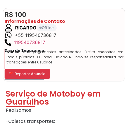
R$ 100
Informações de Contato
RICARDO
Offline
+55 119540736817
119540736817
Dica de Segurança
Nunca
faça pagamentos antecipados. Prefira encontros em
locais públicos. O Jornal Balcão RJ não se responsabiliza por
transações entre usuários.
🚩 Reportar Anúncio
Serviço de Motoboy em
Guarulhos
Realizamos
-Coletas transportes;