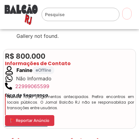
🔍
Gallery not found.
R$ 800.000
Informações de Contato
Fanine
Offline
Não Informado
22999065599
Dica de Segurança
Nunca
faça pagamentos antecipados. Prefira encontros em
locais públicos. O Jornal Balcão RJ não se responsabiliza por
transações entre usuários.
🚩 Reportar Anúncio