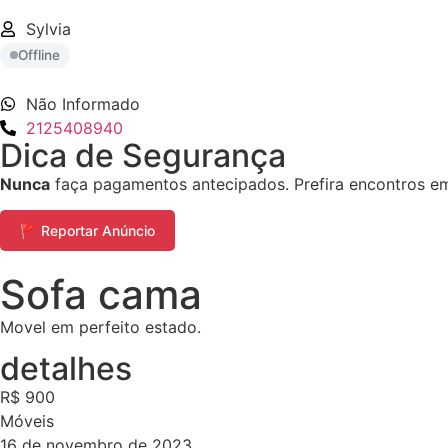
Sylvia
Offline
Não Informado
2125408940
Dica de Segurança
Nunca
faça pagamentos antecipados. Prefira encontros em 
🚩 Reportar Anúncio
Sofa cama
Movel em perfeito estado.
detalhes
R$ 900
Móveis
16 de novembro de 2023