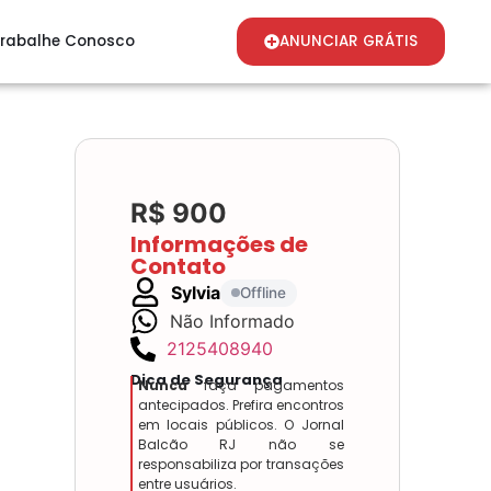
rabalhe Conosco
ANUNCIAR GRÁTIS
R$ 900
Informações de
Contato
Sylvia
Offline
Não Informado
2125408940
Dica de Segurança
Nunca
faça pagamentos
antecipados. Prefira encontros
em locais públicos. O Jornal
Balcão RJ não se
responsabiliza por transações
entre usuários.