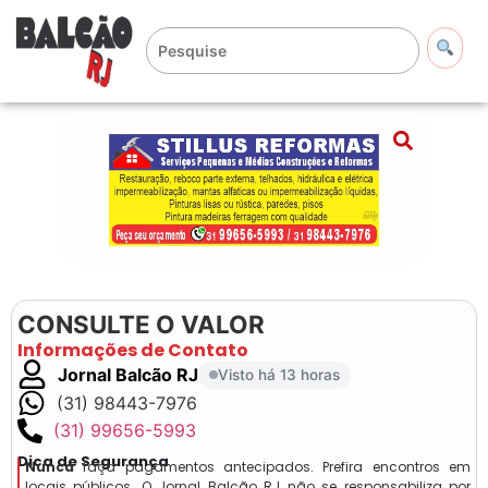
CONSULTE O VALOR
Informações de Contato
Jornal Balcão RJ
Visto há 13 horas
(31) 98443-7976
(31) 99656-5993
Dica de Segurança
Nunca
faça pagamentos antecipados. Prefira encontros em
locais públicos. O Jornal Balcão RJ não se responsabiliza por