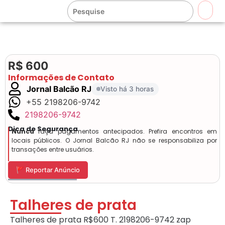
🔍
R$ 600
Informações de Contato
Jornal Balcão RJ
Visto há 3 horas
+55 2198206-9742
2198206-9742
Dica de Segurança
Nunca
faça pagamentos antecipados. Prefira encontros em
locais públicos. O Jornal Balcão RJ não se responsabiliza por
transações entre usuários.
🚩 Reportar Anúncio
Talheres de prata
Talheres de prata R$600 T. 2198206-9742 zap