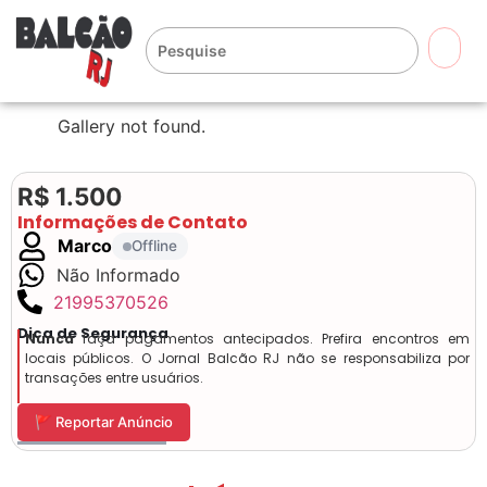
🔍
Gallery not found.
R$ 1.500
Informações de Contato
Marco
Offline
Não Informado
21995370526
Dica de Segurança
Nunca
faça pagamentos antecipados. Prefira encontros em
locais públicos. O Jornal Balcão RJ não se responsabiliza por
transações entre usuários.
🚩 Reportar Anúncio