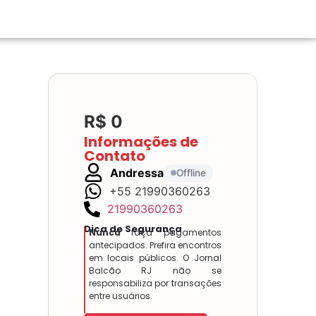
R$ 0
Informações de
Contato
Andressa
Offline
+55 21990360263
21990360263
Dica de Segurança
Nunca
faça pagamentos
antecipados. Prefira encontros
em locais públicos. O Jornal
Balcão RJ não se
responsabiliza por transações
entre usuários.