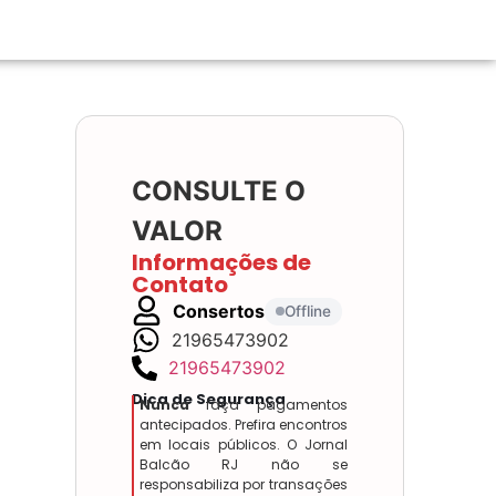
CONSULTE O
VALOR
Informações de
Contato
Consertos
Offline
21965473902
21965473902
Dica de Segurança
Nunca
faça pagamentos
antecipados. Prefira encontros
em locais públicos. O Jornal
Balcão RJ não se
responsabiliza por transações