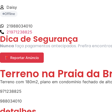
Daisy
Offline
21988034010
21971238825
Dica de Segurança
Nunca
faça pagamentos antecipados. Prefira encontros e
🚩 Reportar Anúncio
Terreno na Praia da B
Terreno com 180m2, plano em condomínio fechado de alto p
971238825
988034010
detalhes