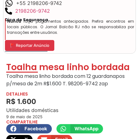
+55 2198206-9742
2198206-9742
Dica de Segurança
Nunca
faça pagamentos antecipados. Prefira encontros em
locais públicos. O Jornal Balcão RJ não se responsabiliza por
transações entre usuários.
🚩 Reportar Anúncio
Toalha mesa linho bordada
Toalha mesa linho bordada com 12 guardanapos
p/mesa de 2m R$1.600 T. 98206-9742 zap
DETALHES
R$ 1.600
Utilidades domésticas
9 de maio de 2025
COMPARTILHE
Facebook
WhatsApp