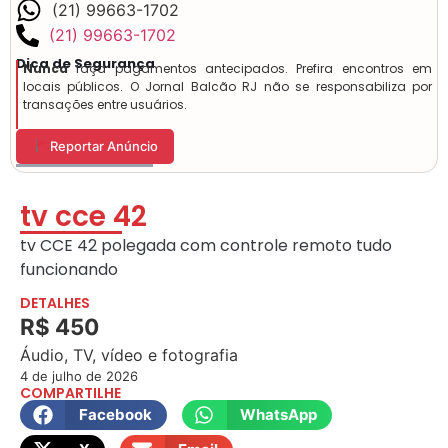
(21) 99663-1702
(21) 99663-1702
Dica de Segurança
Nunca
faça pagamentos antecipados. Prefira encontros em
locais públicos. O Jornal Balcão RJ não se responsabiliza por
transações entre usuários.
Reportar Anúncio
tv cce 42
tv CCE 42 polegada com controle remoto tudo
funcionando
DETALHES
R$ 450
Áudio, TV, vídeo e fotografia
4 de julho de 2026
COMPARTILHE
Facebook
WhatsApp