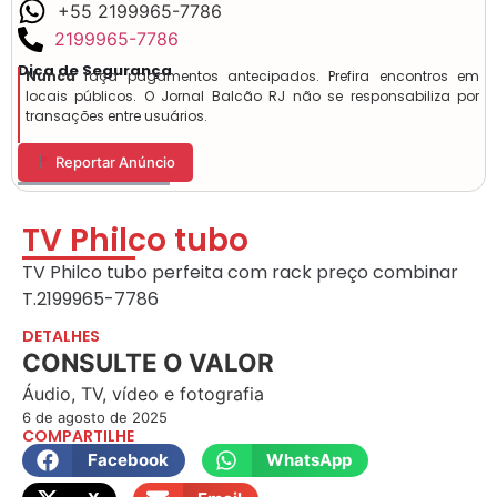
+55 2199965-7786
2199965-7786
Dica de Segurança
Nunca
faça pagamentos antecipados. Prefira encontros em
locais públicos. O Jornal Balcão RJ não se responsabiliza por
transações entre usuários.
Reportar Anúncio
TV Philco tubo
TV Philco tubo perfeita com rack preço combinar
T.2199965-7786
DETALHES
CONSULTE O VALOR
Áudio, TV, vídeo e fotografia
6 de agosto de 2025
COMPARTILHE
Facebook
WhatsApp