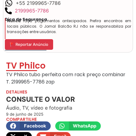
+55 2199965-7786
2199965-7786
Dica de Segurança
Nunca
faça pagamentos antecipados. Prefira encontros em
locais públicos. O Jornal Balcão RJ não se responsabiliza por
transações entre usuários.
🚩 Reportar Anúncio
TV Philco
TV Philco tubo perfeita com rack preço combinar
T. 2199965-7786 zap
DETALHES
CONSULTE O VALOR
Áudio, TV, vídeo e fotografia
9 de junho de 2025
COMPARTILHE
Facebook
WhatsApp