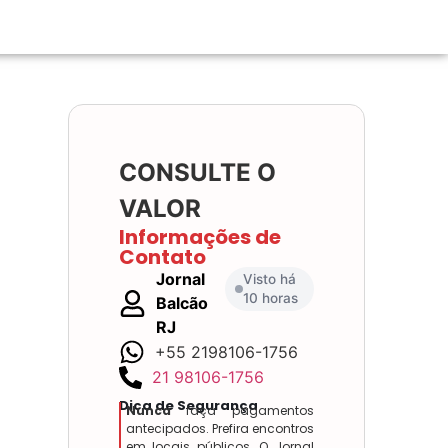
CONSULTE O
VALOR
Informações de
Contato
Jornal
Visto há
10 horas
Balcão
RJ
+55 2198106-1756
21 98106-1756
Dica de Segurança
Nunca
faça pagamentos
antecipados. Prefira encontros
em locais públicos. O Jornal