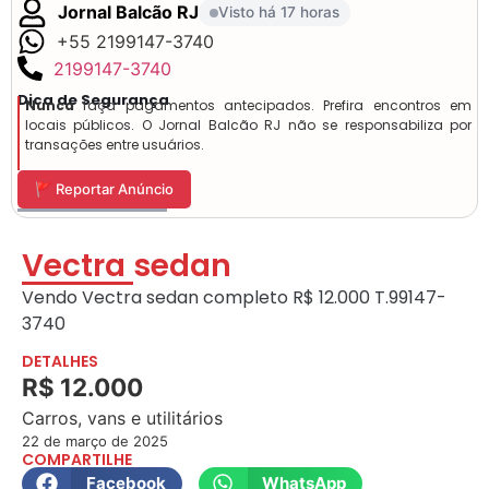
Jornal Balcão RJ
Visto há 17 horas
+55 2199147-3740
2199147-3740
Dica de Segurança
Nunca
faça pagamentos antecipados. Prefira encontros em
locais públicos. O Jornal Balcão RJ não se responsabiliza por
transações entre usuários.
🚩 Reportar Anúncio
Vectra sedan
Vendo Vectra sedan completo R$ 12.000 T.99147-
3740
DETALHES
R$ 12.000
Carros, vans e utilitários
22 de março de 2025
COMPARTILHE
Facebook
WhatsApp