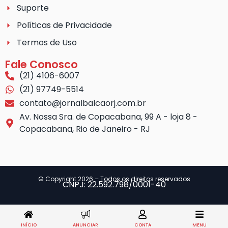
Suporte
Políticas de Privacidade
Termos de Uso
Fale Conosco
(21) 4106-6007
(21) 97749-5514
contato@jornalbalcaorj.com.br
Av. Nossa Sra. de Copacabana, 99 A - loja 8 -
Copacabana, Rio de Janeiro - RJ
© Copyright 2026 – Todos os direitos reservados
CNPJ: 22.592.798/0001-40
INÍCIO
ANUNCIAR
CONTA
MENU