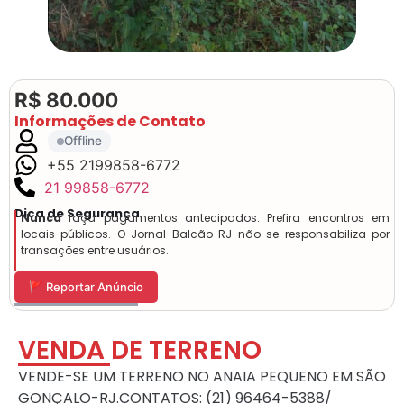
R$ 80.000
Informações de Contato
Offline
+55 2199858-6772
21 99858-6772
Dica de Segurança
Nunca
faça pagamentos antecipados. Prefira encontros em
locais públicos. O Jornal Balcão RJ não se responsabiliza por
transações entre usuários.
🚩 Reportar Anúncio
VENDA DE TERRENO
VENDE-SE UM TERRENO NO ANAIA PEQUENO EM SÃO
GONÇALO-RJ.CONTATOS: (21) 96464-5388/