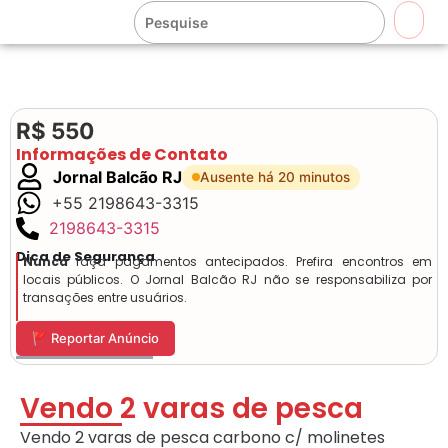
🔍
R$ 550
Informações de Contato
Jornal Balcão RJ
Ausente há 20 minutos
+55 2198643-3315
2198643-3315
Dica de Segurança
Nunca
faça pagamentos antecipados. Prefira encontros em
locais públicos. O Jornal Balcão RJ não se responsabiliza por
transações entre usuários.
🚩 Reportar Anúncio
Vendo 2 varas de pesca
Vendo 2 varas de pesca carbono c/ molinetes