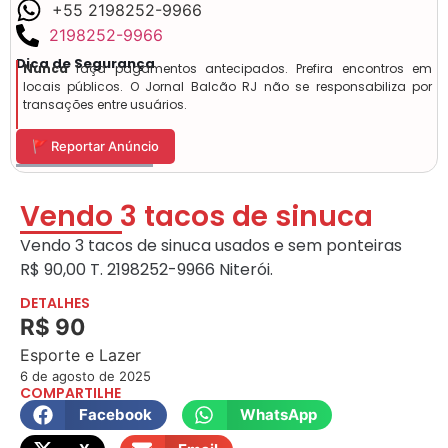
+55 2198252-9966
2198252-9966
Dica de Segurança
Nunca
faça pagamentos antecipados. Prefira encontros em
locais públicos. O Jornal Balcão RJ não se responsabiliza por
transações entre usuários.
🚩 Reportar Anúncio
Vendo 3 tacos de sinuca
Vendo 3 tacos de sinuca usados e sem ponteiras
R$ 90,00 T. 2198252-9966 Niterói.
DETALHES
R$ 90
Esporte e Lazer
6 de agosto de 2025
COMPARTILHE
Facebook
WhatsApp