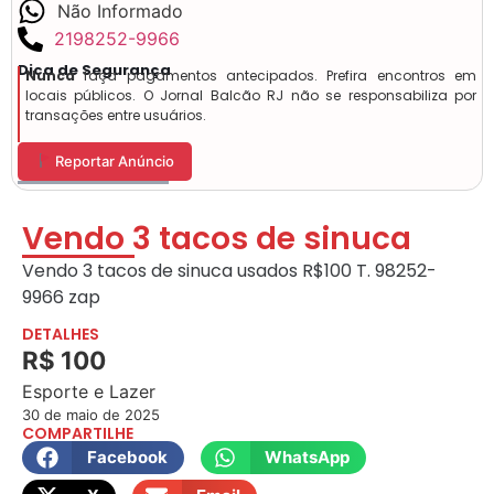
Não Informado
2198252-9966
Dica de Segurança
Nunca
faça pagamentos antecipados. Prefira encontros em
locais públicos. O Jornal Balcão RJ não se responsabiliza por
transações entre usuários.
Reportar Anúncio
Vendo 3 tacos de sinuca
Vendo 3 tacos de sinuca usados R$100 T. 98252-
9966 zap
DETALHES
R$ 100
Esporte e Lazer
30 de maio de 2025
COMPARTILHE
Facebook
WhatsApp