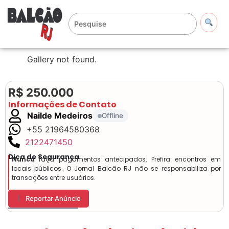
Gallery not found.
R$ 250.000
Informações de Contato
Nailde Medeiros
Offline
+55 21964580368
2122471450
Dica de Segurança
Nunca
faça pagamentos antecipados. Prefira encontros em
locais públicos. O Jornal Balcão RJ não se responsabiliza por
transações entre usuários.
Reportar Anúncio