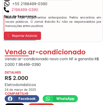
+55 2198499-0390
2198499-0390
Dica de Segurança
Nunca
faça pagamentos antecipados. Prefira encontros em
locais públicos. O Jornal Balcão RJ não se responsabiliza por
transações entre usuários.
🚩 Reportar Anúncio
Vendo ar-condicionado
Vendo ar-condicionado novo com NF e garantia R$
2.000 T.98499-0390
DETALHES
R$ 2.000
Eletrodomésticos
24 de março de 2025
COMPARTILHE
Facebook
WhatsApp