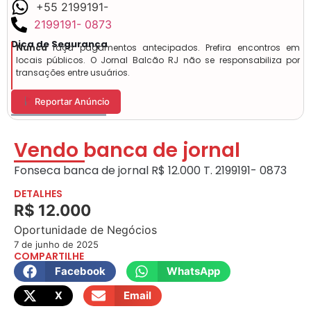
+55 2199191-
2199191- 0873
Dica de Segurança
Nunca
faça pagamentos antecipados. Prefira encontros em
locais públicos. O Jornal Balcão RJ não se responsabiliza por
transações entre usuários.
Reportar Anúncio
Vendo banca de jornal
Fonseca banca de jornal R$ 12.000 T. 2199191- 0873
DETALHES
R$ 12.000
Oportunidade de Negócios
7 de junho de 2025
COMPARTILHE
Facebook
WhatsApp
X
Email