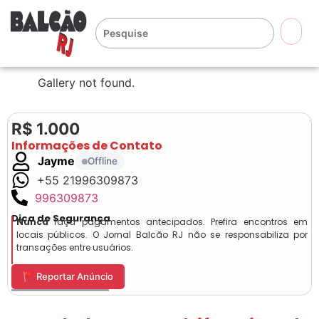
🔍
Gallery not found.
R$ 1.000
Informações de Contato
Jayme
Offline
+55 21996309873
996309873
Dica de Segurança
Nunca
faça pagamentos antecipados. Prefira encontros em
locais públicos. O Jornal Balcão RJ não se responsabiliza por
transações entre usuários.
🚩 Reportar Anúncio