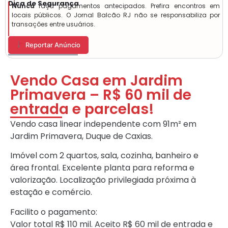
Dica de Segurança
Nunca
faça pagamentos antecipados. Prefira encontros em
locais públicos. O Jornal Balcão RJ não se responsabiliza por
transações entre usuários.
Reportar Anúncio
Vendo Casa em Jardim
Primavera – R$ 60 mil de
entrada e parcelas!
Vendo casa linear independente com 91m² em
Jardim Primavera, Duque de Caxias.
Imóvel com 2 quartos, sala, cozinha, banheiro e
área frontal. Excelente planta para reforma e
valorização. Localização privilegiada próxima à
estação e comércio.
Facilito o pagamento:
Valor total R$ 110 mil. Aceito R$ 60 mil de entrada e