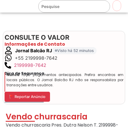
🔍
CONSULTE O VALOR
Informações de Contato
Jornal Balcão RJ
Visto há 52 minutos
+55 2199998-7642
2199998-7642
Dica de Segurança
Nunca
faça pagamentos antecipados. Prefira encontros em
locais públicos. O Jornal Balcão RJ não se responsabiliza por
transações entre usuários.
🚩 Reportar Anúncio
Vendo churrascaria
Vendo churrascaria Pres. Dutra Nelson T. 2199998-