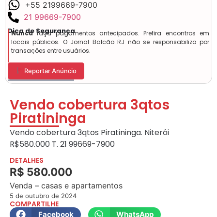
+55 2199669-7900
21 99669-7900
Dica de Segurança
Nunca
faça pagamentos antecipados. Prefira encontros em
locais públicos. O Jornal Balcão RJ não se responsabiliza por
transações entre usuários.
Reportar Anúncio
Vendo cobertura 3qtos
Piratininga
Vendo cobertura 3qtos Piratininga. Niterói
R$580.000 T. 21 99669-7900
DETALHES
R$ 580.000
Venda – casas e apartamentos
5 de outubro de 2024
COMPARTILHE
Facebook
WhatsApp