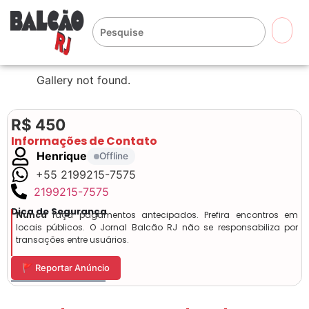
🔍
Gallery not found.
R$ 450
Informações de Contato
Henrique
Offline
+55 2199215-7575
2199215-7575
Dica de Segurança
Nunca
faça pagamentos antecipados. Prefira encontros em
locais públicos. O Jornal Balcão RJ não se responsabiliza por
transações entre usuários.
🚩 Reportar Anúncio