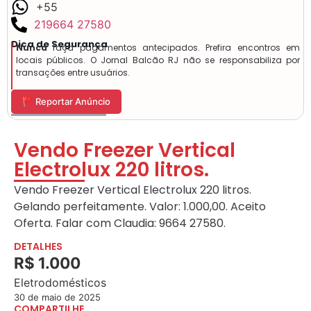
+55
219664 27580
Dica de Segurança
Nunca
faça pagamentos antecipados. Prefira encontros em
locais públicos. O Jornal Balcão RJ não se responsabiliza por
transações entre usuários.
🚩 Reportar Anúncio
Vendo Freezer Vertical
Electrolux 220 litros.
Vendo Freezer Vertical Electrolux 220 litros.
Gelando perfeitamente. Valor: 1.000,00. Aceito
Oferta. Falar com Claudia: 9664 27580.
DETALHES
R$ 1.000
Eletrodomésticos
30 de maio de 2025
COMPARTILHE