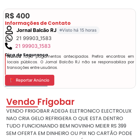
R$ 400
Informações de Contato
Jornal Balcão RJ
Visto há 15 horas
21 99903_1583
21 99903_1583
Dica de Segurança
Nunca
faça pagamentos antecipados. Prefira encontros em
locais públicos. O Jornal Balcão RJ não se responsabiliza por
transações entre usuários.
🚩 Reportar Anúncio
Vendo Frigobar
VENDO FRIGOBAR ADEGA ELETRONICO ELECTROLUX
NAO CRIA GELO REFRIGERA O QUE ESTA DENTRO
TUDO FUNCIONANDO BEM NOVINHO MEIER RS 399
SEM OFERTA EM DINHEIRO OU PIX NO CARTÃO PODE