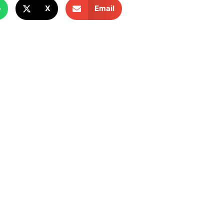
p
X
Email