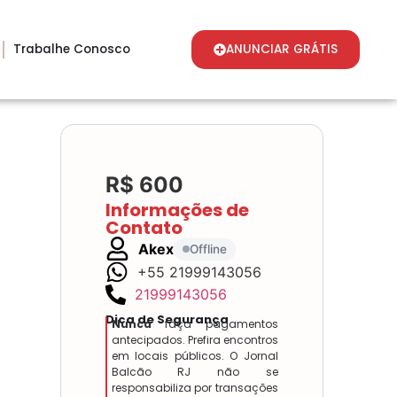
Trabalhe Conosco
ANUNCIAR GRÁTIS
R$ 600
Informações de
Contato
Akex
Offline
+55 21999143056
21999143056
Dica de Segurança
Nunca
faça pagamentos
antecipados. Prefira encontros
em locais públicos. O Jornal
Balcão RJ não se
responsabiliza por transações