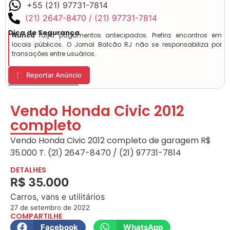
+55 (21) 97731-7814
(21) 2647-8470 / (21) 97731-7814
Dica de Segurança
Nunca
faça pagamentos antecipados. Prefira encontros em
locais públicos. O Jornal Balcão RJ não se responsabiliza por
transações entre usuários.
🚩 Reportar Anúncio
Vendo Honda Civic 2012
completo
Vendo Honda Civic 2012 completo de garagem R$
35.000 T. (21) 2647-8470 / (21) 97731-7814
DETALHES
R$ 35.000
Carros, vans e utilitários
27 de setembro de 2022
COMPARTILHE
Facebook
WhatsApp