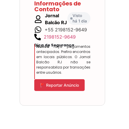
Informações de
Contato
Jornal
Visto
há 1 dia
Balcão RJ
+55 2198152-9649
2198152-9649
Dica de Segurança
Nunca
faça pagamentos
antecipados. Prefira encontros
em locais públicos. O Jornal
Balcão RJ não se
responsabiliza por transações
entre usuários.
🚩 Reportar Anúncio