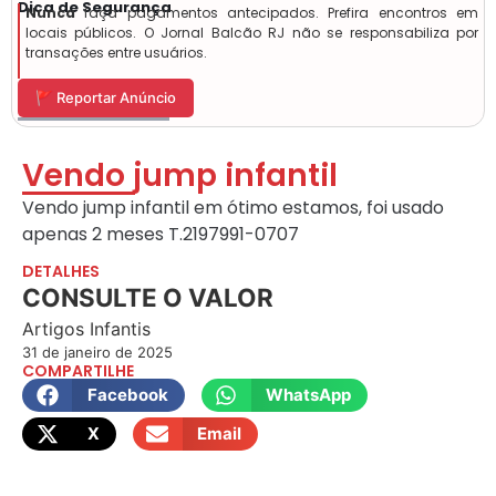
Dica de Segurança
Nunca
faça pagamentos antecipados. Prefira encontros em
locais públicos. O Jornal Balcão RJ não se responsabiliza por
transações entre usuários.
🚩 Reportar Anúncio
Vendo jump infantil
Vendo jump infantil em ótimo estamos, foi usado
apenas 2 meses T.21
97991-0707
DETALHES
CONSULTE O VALOR
Artigos Infantis
31 de janeiro de 2025
COMPARTILHE
Facebook
WhatsApp
X
Email