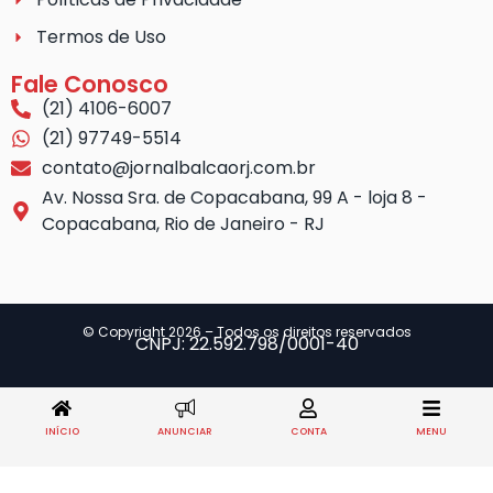
Termos de Uso
Fale Conosco
(21) 4106-6007
(21) 97749-5514
contato@jornalbalcaorj.com.br
Av. Nossa Sra. de Copacabana, 99 A - loja 8 -
Copacabana, Rio de Janeiro - RJ
© Copyright 2026 – Todos os direitos reservados
CNPJ: 22.592.798/0001-40
INÍCIO
ANUNCIAR
CONTA
MENU