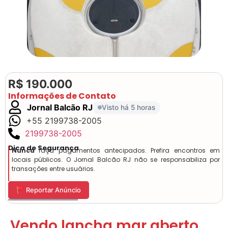
R$ 190.000
Informações de Contato
Jornal Balcão RJ
Visto há 5 horas
+55 2199738-2005
2199738-2005
Dica de Segurança
Nunca
faça pagamentos antecipados. Prefira encontros em
locais públicos. O Jornal Balcão RJ não se responsabiliza por
transações entre usuários.
🚩 Reportar Anúncio
Vendo lancha mar aberto