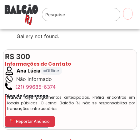
🔍
Gallery not found.
R$ 300
Informações de Contato
Ana Lúcia
Offline
Não Informado
(21) 99685-6374
Dica de Segurança
Nunca
faça pagamentos antecipados. Prefira encontros em
locais públicos. O Jornal Balcão RJ não se responsabiliza por
transações entre usuários.
🚩 Reportar Anúncio