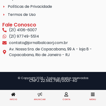
Políticas de Privacidade
Termos de Uso
Fale Conosco
(21) 4106-6007
(21) 97749-5514
contato@jornalbalcaorj.com.br
Av. Nossa Sra. de Copacabana, 99 A - loja 8 -
Copacabana, Rio de Janeiro - RJ
© Copyright 2026 – Todos os direitos reservados
CNPJ: 22.592.798/0001-40
INÍCIO
ANUNCIAR
CONTA
MENU