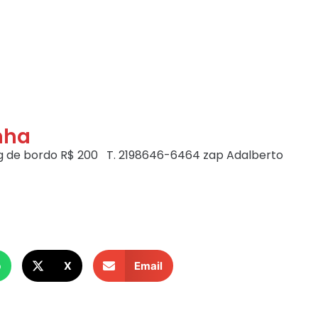
nha
kg de bordo R$ 200 T. 2198646-6464 zap Adalberto
p
X
Email