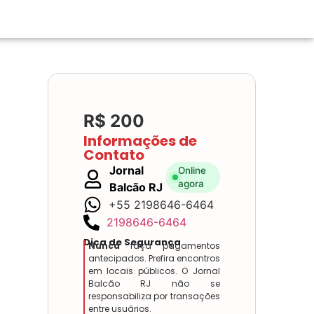
R$ 200
Informações de
Contato
Jornal
Online
agora
Balcão RJ
+55 2198646-6464
2198646-6464
Dica de Segurança
Nunca
faça pagamentos
antecipados. Prefira encontros
em locais públicos. O Jornal
Balcão RJ não se
responsabiliza por transações
entre usuários.