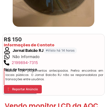
R$ 150
Informações de Contato
Jornal Balcão RJ
Visto há 14 horas
Não Informado
2199894-7315
Dica de Segurança
Nunca
faça pagamentos antecipados. Prefira encontros em
locais públicos. O Jornal Balcão RJ não se responsabiliza por
transações entre usuários.
🚩 Reportar Anúncio
Vendo monitor LCD da AOC