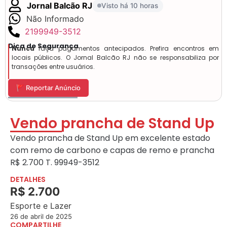
Jornal Balcão RJ
Visto há 10 horas
Não Informado
2199949-3512
Dica de Segurança
Nunca
faça pagamentos antecipados. Prefira encontros em
locais públicos. O Jornal Balcão RJ não se responsabiliza por
transações entre usuários.
🚩 Reportar Anúncio
Vendo prancha de Stand Up
Vendo prancha de Stand Up em excelente estado
com remo de carbono e capas de remo e prancha
R$ 2.700 T. 99949-3512
DETALHES
R$ 2.700
Esporte e Lazer
26 de abril de 2025
COMPARTILHE